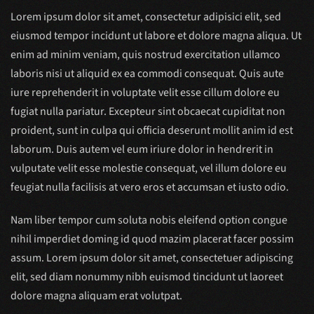
Lorem ipsum dolor sit amet, consectetur adipisici elit, sed
eiusmod tempor incidunt ut labore et dolore magna aliqua. Ut
enim ad minim veniam, quis nostrud exercitation ullamco
laboris nisi ut aliquid ex ea commodi consequat. Quis aute
iure reprehenderit in voluptate velit esse cillum dolore eu
fugiat nulla pariatur. Excepteur sint obcaecat cupiditat non
proident, sunt in culpa qui officia deserunt mollit anim id est
laborum. Duis autem vel eum iriure dolor in hendrerit in
vulputate velit esse molestie consequat, vel illum dolore eu
feugiat nulla facilisis at vero eros et accumsan et iusto odio.
Nam liber tempor cum soluta nobis eleifend option congue
nihil imperdiet doming id quod mazim placerat facer possim
assum. Lorem ipsum dolor sit amet, consectetuer adipiscing
elit, sed diam nonummy nibh euismod tincidunt ut laoreet
dolore magna aliquam erat volutpat.