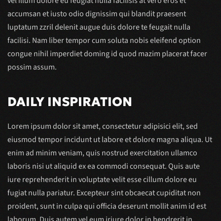
vel illum dolore eu feugiat nulla facilisis at vero eros et
accumsan et iusto odio dignissim qui blandit praesent
luptatum zzril delenit augue duis dolore te feugait nulla
facilisi. Nam liber tempor cum soluta nobis eleifend option
congue nihil imperdiet doming id quod mazim placerat facer
possim assum.
DAILY INSPIRATION
Lorem ipsum dolor sit amet, consectetur adipisici elit, sed
eiusmod tempor incidunt ut labore et dolore magna aliqua. Ut
enim ad minim veniam, quis nostrud exercitation ullamco
laboris nisi ut aliquid ex ea commodi consequat. Quis aute
iure reprehenderit in voluptate velit esse cillum dolore eu
fugiat nulla pariatur. Excepteur sint obcaecat cupiditat non
proident, sunt in culpa qui officia deserunt mollit anim id est
laborum. Duis autem vel eum iriure dolor in hendrerit in