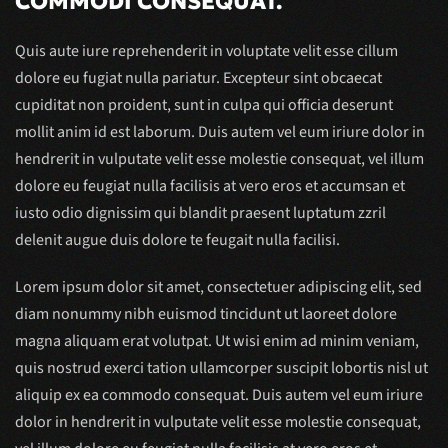
COMMODI CONSEQUAT.
Quis aute iure reprehenderit in voluptate velit esse cillum
dolore eu fugiat nulla pariatur. Excepteur sint obcaecat
cupiditat non proident, sunt in culpa qui officia deserunt
mollit anim id est laborum. Duis autem vel eum iriure dolor in
hendrerit in vulputate velit esse molestie consequat, vel illum
dolore eu feugiat nulla facilisis at vero eros et accumsan et
iusto odio dignissim qui blandit praesent luptatum zzril
delenit augue duis dolore te feugait nulla facilisi.
Lorem ipsum dolor sit amet, consectetuer adipiscing elit, sed
diam nonummy nibh euismod tincidunt ut laoreet dolore
magna aliquam erat volutpat. Ut wisi enim ad minim veniam,
quis nostrud exerci tation ullamcorper suscipit lobortis nisl ut
aliquip ex ea commodo consequat. Duis autem vel eum iriure
dolor in hendrerit in vulputate velit esse molestie consequat,